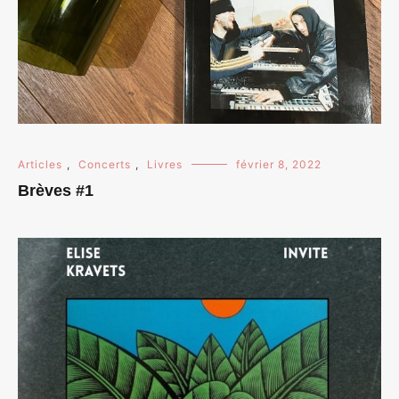
Articles
,
Concerts
,
Livres
février 8, 2022
Brèves #1